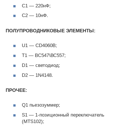
С1 — 220нФ;
С2 — 10нФ.
ПОЛУПРОВОДНИКОВЫЕ ЭЛЕМЕНТЫ:
U1 — CD4060B;
Т1 — BC547\ВС557;
D1 — светодиод;
D2 — 1N4148.
ПРОЧЕЕ:
Q1 пьезозуммер;
S1 — 1-позиционный переключатель
(MTS102);