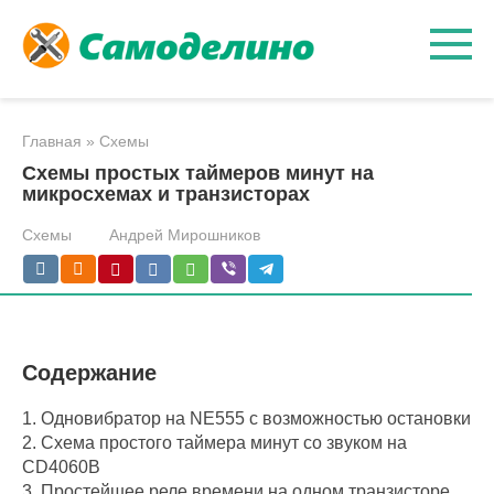
Перейти
к
контенту
Главная
»
Схемы
Схемы простых таймеров минут на
микросхемах и транзисторах
Схемы
Андрей Мирошников
Содержание
1.
Одновибратор на NE555 с возможностью остановки
2.
Схема простого таймера минут со звуком на
CD4060B
3.
Простейшее реле времени на одном транзисторе